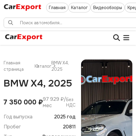
Главная
Каталог
Видеообзоры
Кре
Главная
BMW X4,
Каталог
страница
2025
BMW X4, 2025
97 929 ₽/
Без
7 350 000 ₽
мес
НДС
Год выпуска
2025 год
Пробег
20811